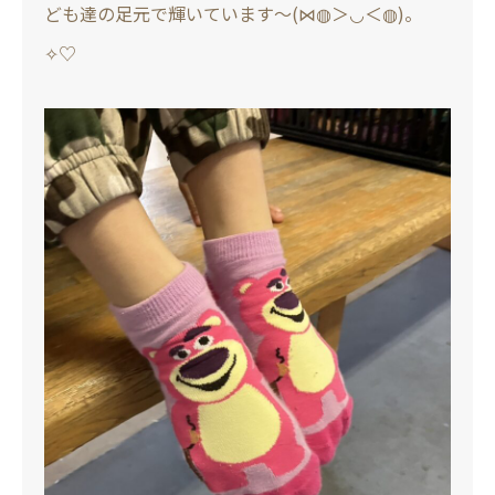
ども達の足元で輝いています～(⋈◍＞◡＜◍)。
✧♡